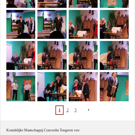
1
2
3
Koninklijke Maatschappij Concordia Tongeren vzw