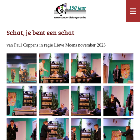
Ga
direct
naar
de
Schat, je bent een schat
hoofdinhoud
van Paul Coppens in regie Lieve Moens november 2023